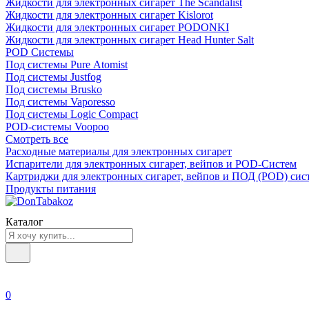
Жидкости для электронных сигарет The Scandalist
Жидкости для электронных сигарет Kislorot
Жидкости для электронных сигарет PODONKI
Жидкости для электронных сигарет Head Hunter Salt
POD Системы
Под системы Pure Atomist
Под системы Justfog
Под системы Brusko
Под системы Vaporesso
Под системы Logic Compact
POD-системы Voopoo
Смотреть все
Расходные материалы для электронных сигарет
Испарители для электронных сигарет, вейпов и POD-Систем
Картриджи для электронных сигарет, вейпов и ПОД (POD) сис
Продукты питания
Каталог
0