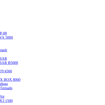
P-08
VA 5000
mash
 BAR
 BAR B5000
 DY4500
 X BOX 8000
aduga
Tornado
Air
 X3 1500