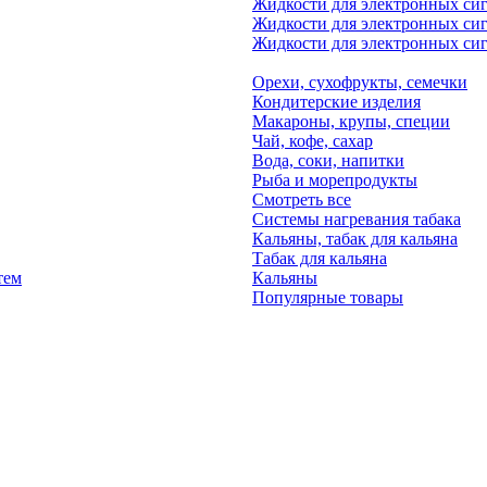
Жидкости для электронных си
Жидкости для электронных си
Жидкости для электронных сига
Орехи, сухофрукты, семечки
Кондитерские изделия
Макароны, крупы, специи
Чай, кофе, сахар
Вода, соки, напитки
Рыба и морепродукты
Смотреть все
Системы нагревания табака
Кальяны, табак для кальяна
Табак для кальяна
тем
Кальяны
Популярные товары