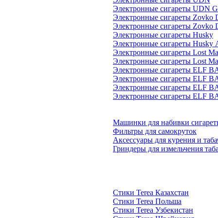
Электронные сигареты UDN G
Электронные сигареты Zovko D
Электронные сигареты Zovko 
Электронные сигареты Husky
Электронные сигареты Husky
Электронные сигареты Lost Ma
Электронные сигареты Lost M
Электронные сигареты ELF B
Электронные сигареты ELF B
Электронные сигареты ELF B
Электронные сигареты ELF B
Машинки для набивки сигарет
Фильтры для самокруток
Аксессуары для курения и таб
Гриндеры для измельчения таб
Стики Terea Казахстан
Стики Terea Польша
Стики Terea Узбекистан