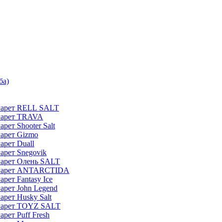
ба)
гарет RELL SALT
гарет TRAVA
рет Shooter Salt
арет Gizmo
арет Duall
арет Snegovik
гарет Олень SALT
игарет ANTARCTIDA
рет Fantasy Ice
арет John Legend
рет Husky Salt
игарет TOYZ SALT
рет Puff Fresh