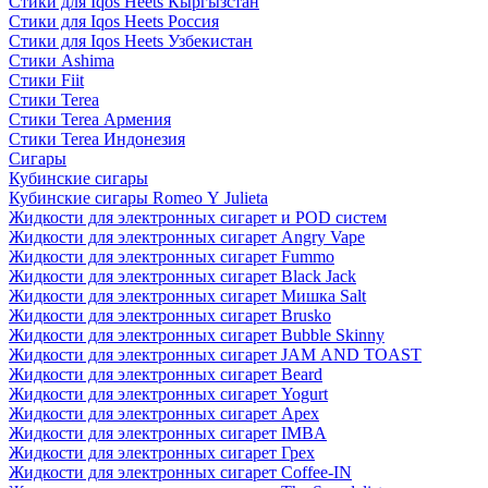
Стики для Iqos Heets Кыргызстан
Стики для Iqos Heets Россия
Стики для Iqos Heets Узбекистан
Стики Ashima
Стики Fiit
Стики Terea
Стики Terea Армения
Стики Terea Индонезия
Сигары
Кубинские сигары
Кубинские сигары Romeo Y Julieta
Жидкости для электронных сигарет и POD систем
Жидкости для электронных сигарет Angry Vape
Жидкости для электронных сигарет Fummo
Жидкости для электронных сигарет Black Jack
Жидкости для электронных сигарет Мишка Salt
Жидкости для электронных сигарет Brusko
Жидкости для электронных сигарет Bubble Skinny
Жидкости для электронных сигарет JAM AND TOAST
Жидкости для электронных сигарет Beard
Жидкости для электронных сигарет Yogurt
Жидкости для электронных сигарет Apex
Жидкости для электронных сигарет IMBA
Жидкости для электронных сигарет Грех
Жидкости для электронных сигарет Coffee-IN