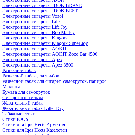
Электронные сигареты JDOK BRAVE
Электронные сигареты JDOK BEST
Электронные сигареты Vozol
Электронные сигареты Life
Электронные сигареты Life Joy
Электронные сигареты Bob Marley
Электронные сигареты Kingork
Электронные сигареты Kingork Super Joy
Электронные сигареты AOKIT
Электронные сигареты AOKIT Zozo Bar 4500
Электронные сигареты Apex
Электронные сигареты Apex 3500
Развесной табак
Развесной табак для трубок
Развесной табак для сигарет, самокруток, папирос
Махорка
Бумага для самокруток
Сигаретные гильзы
Жевательный табак
Жевательный табак Killer Dry
Табачные стики
Стики IQOS
Стики для Iqos Heets Армения
Стики для Iqos Heets Казахстан