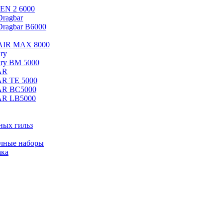
EN 2 6000
ragbar
Dragbar B6000
 AIR MAX 8000
ry
ary BM 5000
AR
AR TE 5000
AR BC5000
AR LB5000
ных гильз
ачные наборы
ака