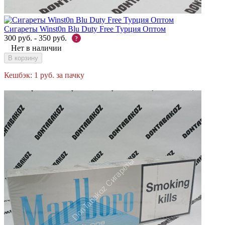
Сигареты Winst0n Blu Duty Free Турция Оптом
300
руб.
-
350
руб.
?
Нет в наличии
В корзину
Кешбэк:
1
руб.
за пачку