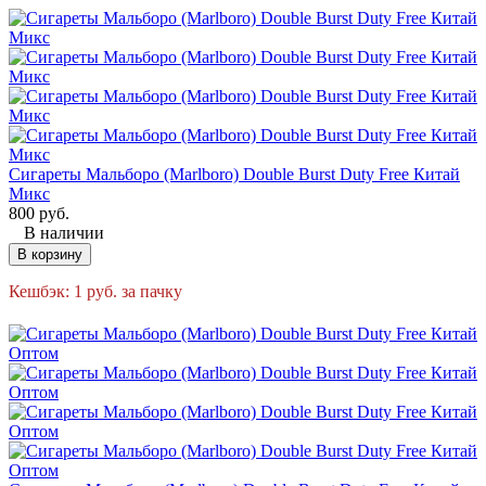
Сигареты Мальборо (Marlboro) Double Burst Duty Free Китай
Микс
800
руб.
В наличии
В корзину
Кешбэк:
1
руб.
за пачку