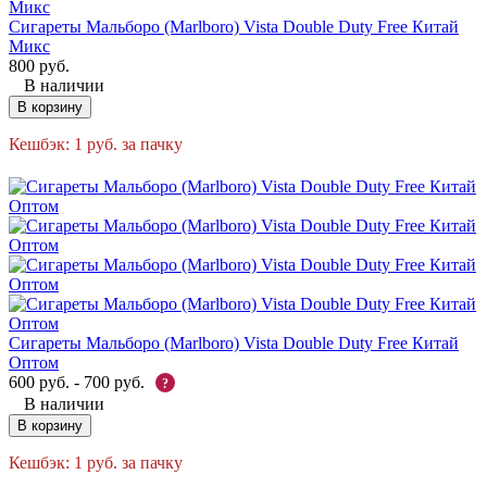
Сигареты Мальборо (Marlboro) Vista Double Duty Free Китай
Микс
800
руб.
В наличии
В корзину
Кешбэк:
1
руб.
за пачку
Сигареты Мальборо (Marlboro) Vista Double Duty Free Китай
Оптом
600
руб.
-
700
руб.
?
В наличии
В корзину
Кешбэк:
1
руб.
за пачку