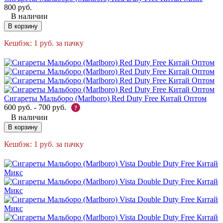
800
руб.
В наличии
В корзину
Кешбэк:
1
руб.
за пачку
Сигареты Мальборо (Marlboro) Red Duty Free Китай Оптом
600
руб.
-
700
руб.
?
В наличии
В корзину
Кешбэк:
1
руб.
за пачку