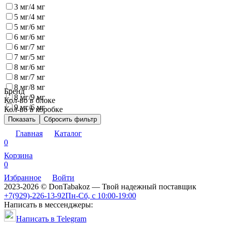
3 мг/4 мг
5 мг/4 мг
5 мг/6 мг
6 мг/6 мг
6 мг/7 мг
7 мг/5 мг
8 мг/6 мг
8 мг/7 мг
8 мг/8 мг
Бренд
8 мг/9 мг
Кол-во в блоке
9 мг/6 мг
Кол-во в коробке
Показать
Сбросить фильтр
Главная
Каталог
0
Корзина
0
Избранное
Войти
2023-2026 © DonTabakoz — Твой надежный поставщик
+7(929)-226-13-92
Пн-Сб, с 10:00-19:00
Написать в мессенджеры:
Написать в Telegram