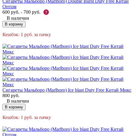
Сигареты Мальборо (Marlboro) Double Burst Duty Free Китай
Оптом
600
руб.
-
700
руб.
?
В наличии
В корзину
Кешбэк:
1
руб.
за пачку
Сигареты Мальборо (Marlboro) Ice blast Duty Free Китай Микс
800
руб.
В наличии
В корзину
Кешбэк:
1
руб.
за пачку