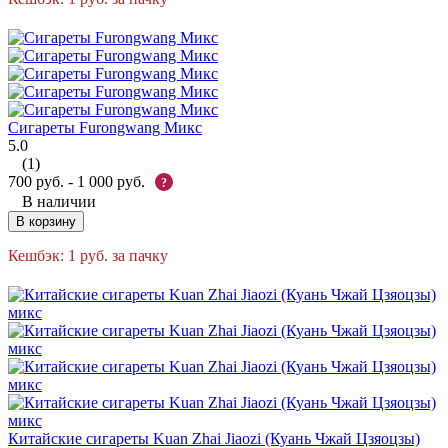
Сигареты Furongwang Микс
5.0
(1)
700
руб.
-
1 000
руб.
?
В наличии
В корзину
Кешбэк:
1
руб.
за пачку
Китайские сигареты Kuan Zhai Jiaozi (Куань Чжай Цзяоцзы)