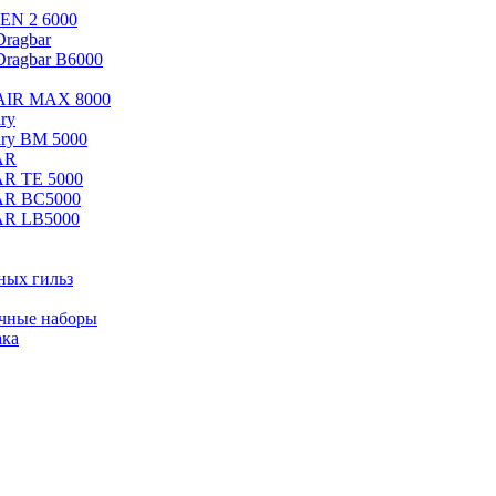
EN 2 6000
ragbar
Dragbar B6000
 AIR MAX 8000
ry
ary BM 5000
AR
AR TE 5000
AR BC5000
AR LB5000
ных гильз
ачные наборы
ака