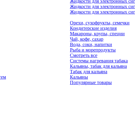
Жидкости для электронных си
Жидкости для электронных си
Жидкости для электронных сига
Орехи, сухофрукты, семечки
Кондитерские изделия
Макароны, крупы, специи
Чай, кофе, сахар
Вода, соки, напитки
Рыба и морепродукты
Смотреть все
Системы нагревания табака
Кальяны, табак для кальяна
Табак для кальяна
тем
Кальяны
Популярные товары