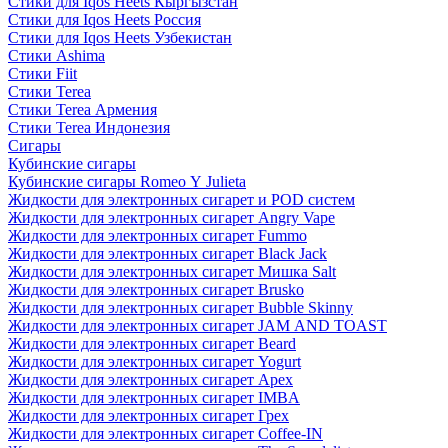
Стики для Iqos Heets Кыргызстан
Стики для Iqos Heets Россия
Стики для Iqos Heets Узбекистан
Стики Ashima
Стики Fiit
Стики Terea
Стики Terea Армения
Стики Terea Индонезия
Сигары
Кубинские сигары
Кубинские сигары Romeo Y Julieta
Жидкости для электронных сигарет и POD систем
Жидкости для электронных сигарет Angry Vape
Жидкости для электронных сигарет Fummo
Жидкости для электронных сигарет Black Jack
Жидкости для электронных сигарет Мишка Salt
Жидкости для электронных сигарет Brusko
Жидкости для электронных сигарет Bubble Skinny
Жидкости для электронных сигарет JAM AND TOAST
Жидкости для электронных сигарет Beard
Жидкости для электронных сигарет Yogurt
Жидкости для электронных сигарет Apex
Жидкости для электронных сигарет IMBA
Жидкости для электронных сигарет Грех
Жидкости для электронных сигарет Coffee-IN