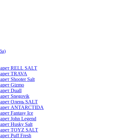
ба)
гарет RELL SALT
гарет TRAVA
рет Shooter Salt
арет Gizmo
арет Duall
арет Snegovik
гарет Олень SALT
игарет ANTARCTIDA
рет Fantasy Ice
арет John Legend
рет Husky Salt
игарет TOYZ SALT
рет Puff Fresh