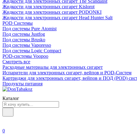
Жидкости для электронных сигарет The Scandalist
Жидкости для электронных сигарет Kislorot
Жидкости для электронных сигарет PODONKI
Жидкости для электронных сигарет Head Hunter Salt
POD Системы
Под системы Pure Atomist
Под системы Justfog
Под системы Brusko
Под системы Vaporesso
Под системы Logic Compact
POD-системы Voopoo
Смотреть все
Расходные материалы для электронных сигарет
Испарители для электронных сигарет, вейпов и POD-Систем
Картриджи для электронных сигарет, вейпов и ПОД (POD) сис
Продукты питания
Каталог
0