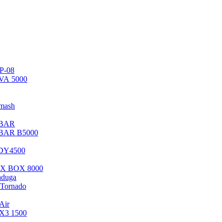
P-08
VA 5000
mash
 BAR
 BAR B5000
 DY4500
 X BOX 8000
aduga
Tornado
Air
 X3 1500