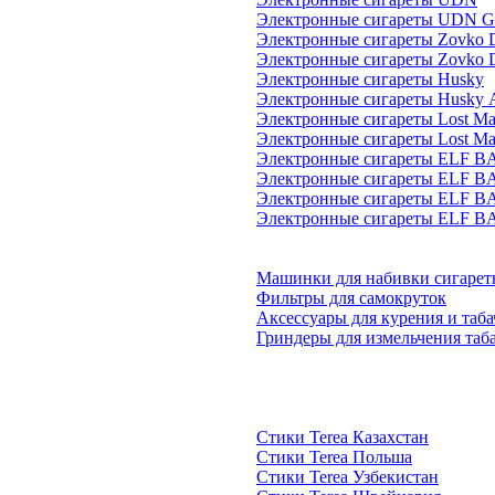
Электронные сигареты UDN G
Электронные сигареты Zovko D
Электронные сигареты Zovko 
Электронные сигареты Husky
Электронные сигареты Husky
Электронные сигареты Lost Ma
Электронные сигареты Lost M
Электронные сигареты ELF B
Электронные сигареты ELF B
Электронные сигареты ELF B
Электронные сигареты ELF B
Машинки для набивки сигарет
Фильтры для самокруток
Аксессуары для курения и таб
Гриндеры для измельчения таб
Стики Terea Казахстан
Стики Terea Польша
Стики Terea Узбекистан