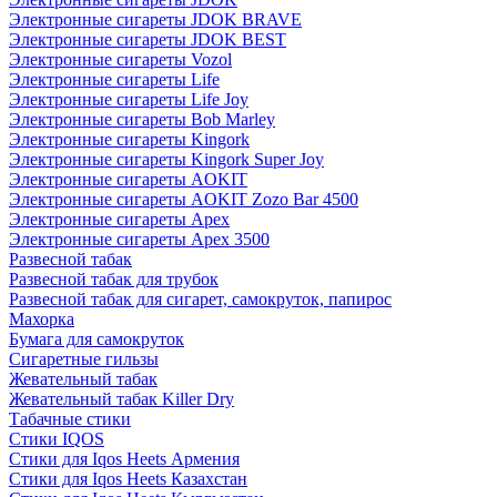
Электронные сигареты JDOK BRAVE
Электронные сигареты JDOK BEST
Электронные сигареты Vozol
Электронные сигареты Life
Электронные сигареты Life Joy
Электронные сигареты Bob Marley
Электронные сигареты Kingork
Электронные сигареты Kingork Super Joy
Электронные сигареты AOKIT
Электронные сигареты AOKIT Zozo Bar 4500
Электронные сигареты Apex
Электронные сигареты Apex 3500
Развесной табак
Развесной табак для трубок
Развесной табак для сигарет, самокруток, папирос
Махорка
Бумага для самокруток
Сигаретные гильзы
Жевательный табак
Жевательный табак Killer Dry
Табачные стики
Стики IQOS
Стики для Iqos Heets Армения
Стики для Iqos Heets Казахстан