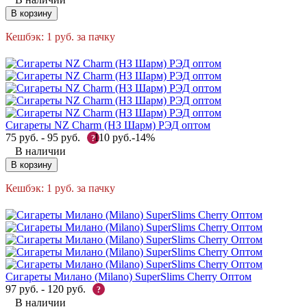
В корзину
Кешбэк:
1
руб.
за пачку
Сигареты NZ Charm (НЗ Шарм) РЭД оптом
75
руб.
-
95
руб.
110
руб.
-14%
?
В наличии
В корзину
Кешбэк:
1
руб.
за пачку
Сигареты Милано (Milano) SuperSlims Cherry Оптом
97
руб.
-
120
руб.
?
В наличии