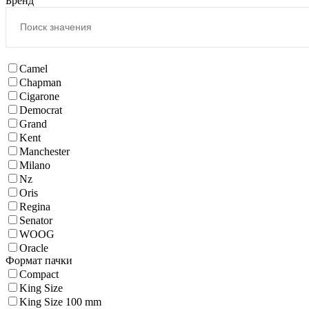
Бренд
Camel
Chapman
Cigarone
Democrat
Grand
Kent
Manchester
Milano
Nz
Oris
Regina
Senator
WOOG
Oracle
Формат пачки
Compact
King Size
King Size 100 mm